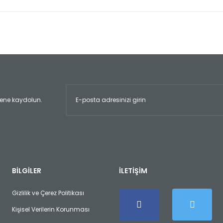
er konularda yetersiz gördüğünüz noktaları öneri formunu kullanarak tara
Bu ürüne ilk yorumu siz yapın!
Yorum Yaz
ltene kaydolun.
Gönder
BİLGİLER
İLETİŞİM
Gizlilik ve Çerez Politikası
Kişisel Verilerin Korunması