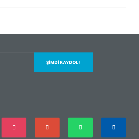
fımıza iletebilirsiniz.
ŞİMDİ KAYDOL!