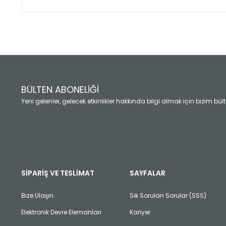
Bu ürünün fiyat bilgisi, resim, ürün açıklamalarında ve diğ
Görüş ve önerileriniz için teşekkür ederiz.
Ürün resmi kalitesiz, bozuk veya görüntülenemiyor.
Ürün açıklamasında eksik bilgiler bulunuyor.
Ürün bilgilerinde hatalar bulunuyor.
Ürün fiyatı diğer sitelerden daha pahalı.
BÜLTEN ABONELİĞİ
Bu ürüne benzer farklı alternatifler olmalı.
Yeni gelenler, gelecek etkinlikler hakkında bilgi almak için bizim bü
SİPARİŞ VE TESLİMAT
SAYFALAR
Bize Ulaşın
Sık Sorulan Sorular (SSS)
Elektronik Devre Elemanları
Kariyer