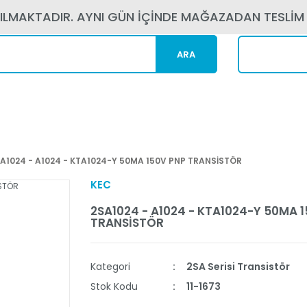
PILMAKTADIR. AYNI GÜN İÇİNDE MAĞAZADAN TESLİM
ARA
Kargom N
A1024 - A1024 - KTA1024-Y 50MA 150V PNP TRANSİSTÖR
KEC
2SA1024 - A1024 - KTA1024-Y 50MA 
TRANSİSTÖR
Kategori
2SA Serisi Transistör
Stok Kodu
11-1673