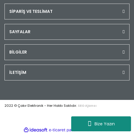
SİPARİŞ VE TESLİMAT
SAYFALAR
BİLGİLER
İLETİŞİM
2022 © Çakır Elektronik - Her Hakkı Saklıdır.
SEO Ajansı
Bize Yazın
ile
ideasoft
e-