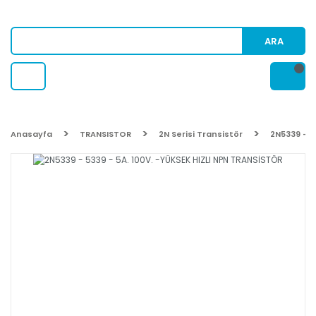
ARA
Anasayfa
TRANSISTOR
2N Serisi Transistör
2N5339 - 5