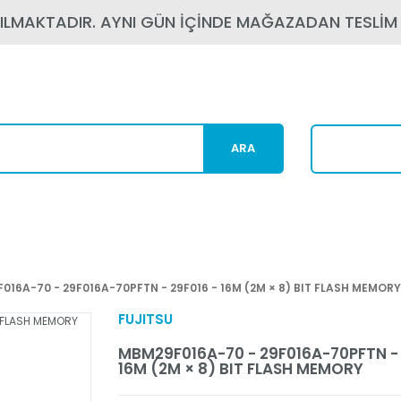
PILMAKTADIR. AYNI GÜN İÇİNDE MAĞAZADAN TESLİM
ARA
Karg
016A-70 - 29F016A-70PFTN - 29F016 - 16M (2M × 8) BIT FLASH MEMORY
FUJITSU
MBM29F016A-70 - 29F016A-70PFTN - 
16M (2M × 8) BIT FLASH MEMORY