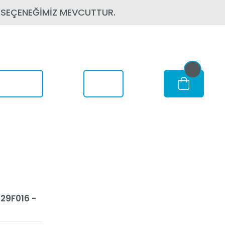
 SEÇENEĞİMİZ MEVCUTTUR.
om Nerede
29F016 -