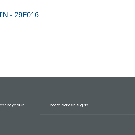
N - 29F016
er konularda yetersiz gördüğünüz noktaları öneri formunu kullanarak tara
Bu ürüne ilk yorumu siz yapın!
Yorum Yaz
ltene kaydolun.