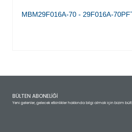
MBM29F016A-70 - 29F016A-70PFT
Bu ürünün fiyat bilgisi, resim, ürün açıklamalarında ve diğ
Görüş ve önerileriniz için teşekkür ederiz.
Ürün resmi kalitesiz, bozuk veya görüntülenemiyor.
Ürün açıklamasında eksik bilgiler bulunuyor.
Ürün bilgilerinde hatalar bulunuyor.
Ürün fiyatı diğer sitelerden daha pahalı.
BÜLTEN ABONELİĞİ
Bu ürüne benzer farklı alternatifler olmalı.
Yeni gelenler, gelecek etkinlikler hakkında bilgi almak için bizim bü