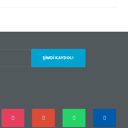
fımıza iletebilirsiniz.
ŞİMDİ KAYDOL!