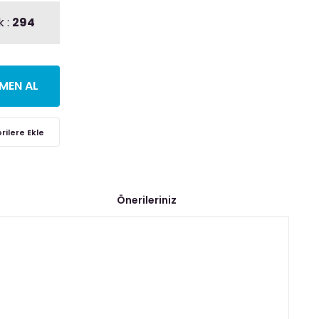
k :
294
MEN AL
Önerileriniz