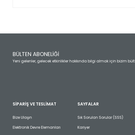
Bu ürünün fiyat bilgisi, resim, ürün açıklamalarında ve diğ
Görüş ve önerileriniz için teşekkür ederiz.
Ürün resmi kalitesiz, bozuk veya görüntülenemiyor.
Ürün açıklamasında eksik bilgiler bulunuyor.
Ürün bilgilerinde hatalar bulunuyor.
Ürün fiyatı diğer sitelerden daha pahalı.
BÜLTEN ABONELİĞİ
Bu ürüne benzer farklı alternatifler olmalı.
Yeni gelenler, gelecek etkinlikler hakkında bilgi almak için bizim bü
SİPARİŞ VE TESLİMAT
SAYFALAR
Bize Ulaşın
Sık Sorulan Sorular (SSS)
Elektronik Devre Elemanları
Kariyer