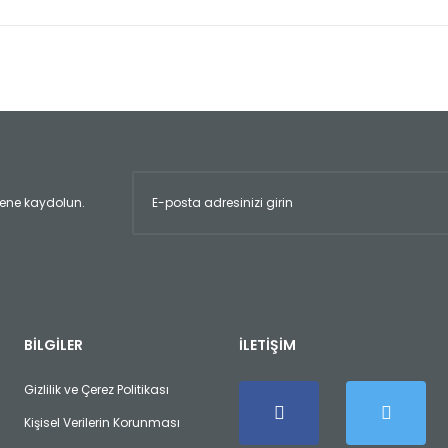
er konularda yetersiz gördüğünüz noktaları öneri formunu kullanarak tara
Bu ürüne ilk yorumu siz yapın!
Yorum Yaz
ltene kaydolun.
Gönder
BİLGİLER
İLETİŞİM
Gizlilik ve Çerez Politikası
Kişisel Verilerin Korunması