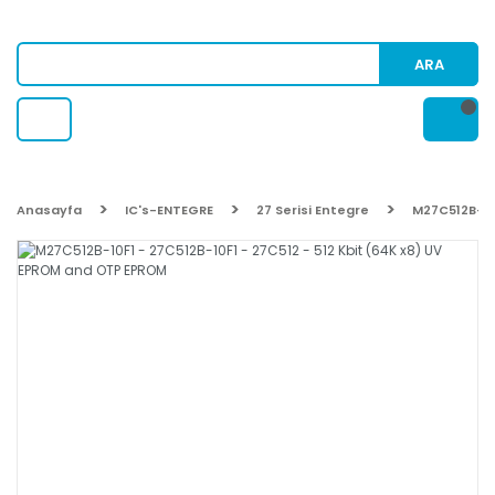
ARA
Anasayfa
IC's-ENTEGRE
27 Serisi Entegre
M27C512B-10