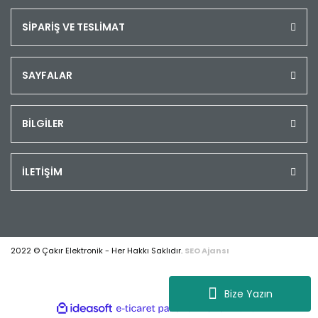
SİPARİŞ VE TESLİMAT
SAYFALAR
BİLGİLER
İLETİŞİM
2022 © Çakır Elektronik - Her Hakkı Saklıdır.
SEO Ajansı
Bize Yazın
ile
ideasoft
e-