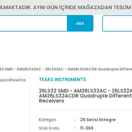
PILMAKTADIR. AYNI GÜN İÇİNDE MAĞAZADAN TESLİM
ARA
Kargom N
32 SMD - AM26LS32AC - 26LS32AC - AM26LS32ACDR Quadruple Differen
TEXAS INSTRUMENTS
26LS32 SMD - AM26LS32AC - 26LS32A
AM26LS32ACDR Quadruple Differenti
Receivers
Kategori
26 Serisi Entegre
Stok Kodu
11-369