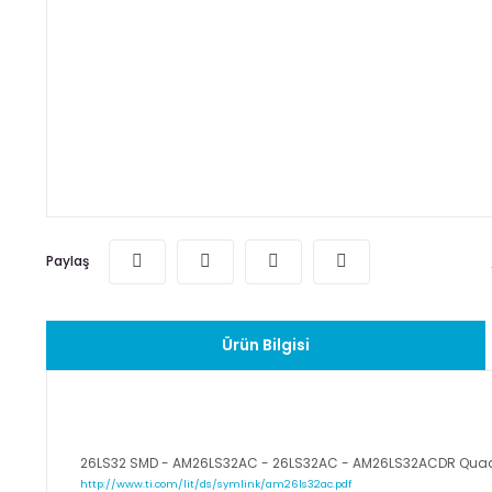
Paylaş
Ürün Bilgisi
26LS32 SMD - AM26LS32AC - 26LS32AC - AM26LS32ACDR Quadrup
http://www.ti.com/lit/ds/symlink/am26ls32ac.pdf