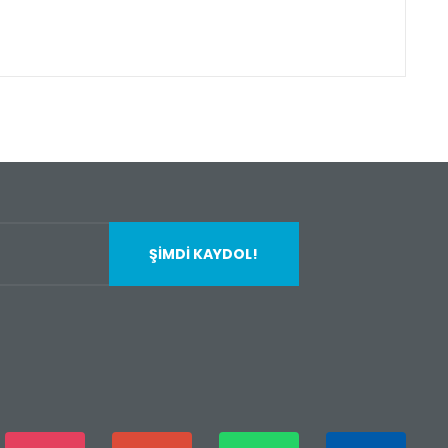
fımıza iletebilirsiniz.
ŞİMDİ KAYDOL!