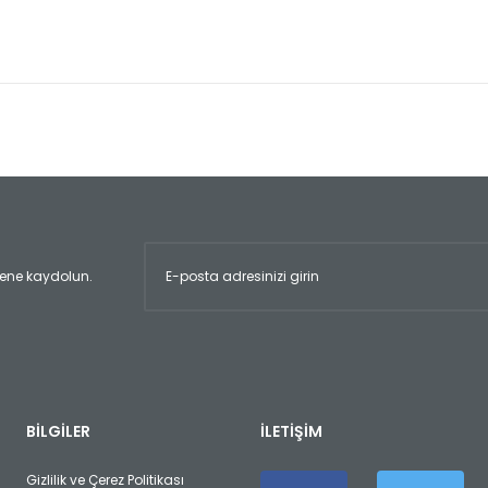
er konularda yetersiz gördüğünüz noktaları öneri formunu kullanarak tara
Bu ürüne ilk yorumu siz yapın!
Yorum Yaz
ltene kaydolun.
Gönder
BİLGİLER
İLETİŞİM
Gizlilik ve Çerez Politikası