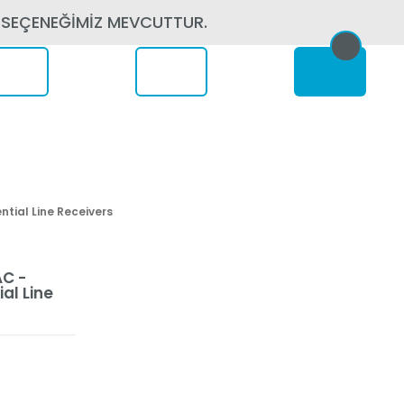
 SEÇENEĞİMİZ MEVCUTTUR.
erede
tial Line Receivers
C -
al Line