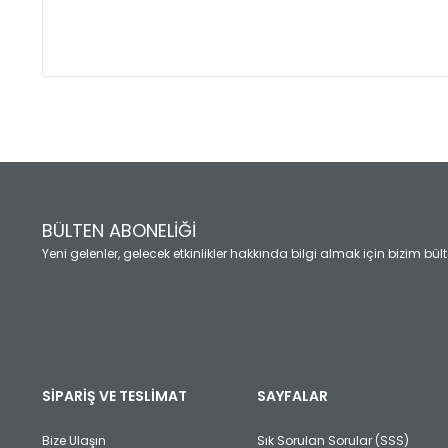
Bu ürünün fiyat bilgisi, resim, ürün açıklamalarında ve diğ
Görüş ve önerileriniz için teşekkür ederiz.
Ürün resmi kalitesiz, bozuk veya görüntülenemiyor.
Ürün açıklamasında eksik bilgiler bulunuyor.
Ürün bilgilerinde hatalar bulunuyor.
Ürün fiyatı diğer sitelerden daha pahalı.
BÜLTEN ABONELİĞİ
Bu ürüne benzer farklı alternatifler olmalı.
Yeni gelenler, gelecek etkinlikler hakkında bilgi almak için bizim bü
SİPARİŞ VE TESLİMAT
SAYFALAR
Bize Ulaşın
Sık Sorulan Sorular (SSS)