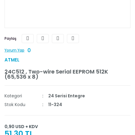
Paylaş
0
Yorum Yap
ATMEL
24C512 , Two-wire Serial EEPROM 512K
(65,536 x 8)
Kategori
24 Serisi Entegre
Stok Kodu
11-324
0,90 USD + KDV
51,30 TL