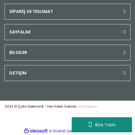
SİPARİŞ VE TESLİMAT
SAYFALAR
BİLGİLER
İLETİŞİM
2022 © Çakır Elektronik - Her Hakkı Saklıdır.
SEO Ajansı
Bize Yazın
ile
ideasoft
e-