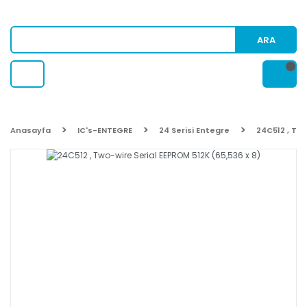
ARA
Anasayfa
IC's-ENTEGRE
24 Serisi Entegre
24C512 , Two