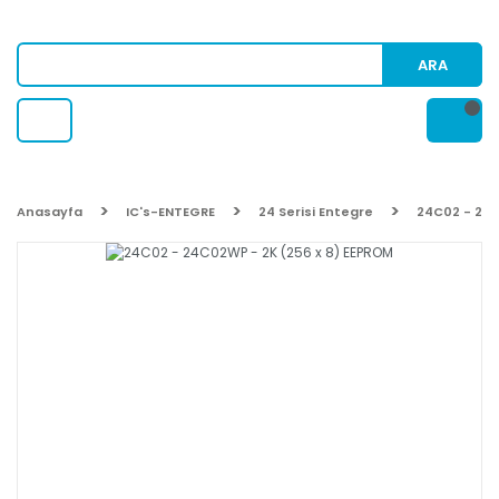
ARA
Anasayfa
IC's-ENTEGRE
24 Serisi Entegre
24C02 - 24C