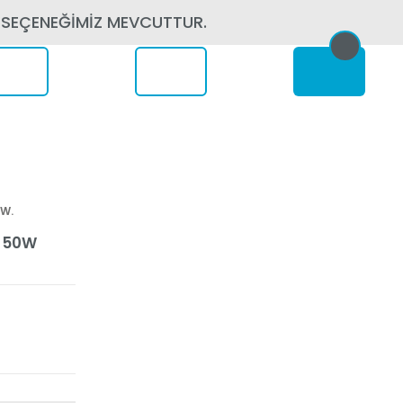
 SEÇENEĞİMİZ MEVCUTTUR.
erede
0W.
 50W