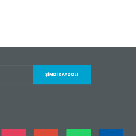
fımıza iletebilirsiniz.
ŞİMDİ KAYDOL!