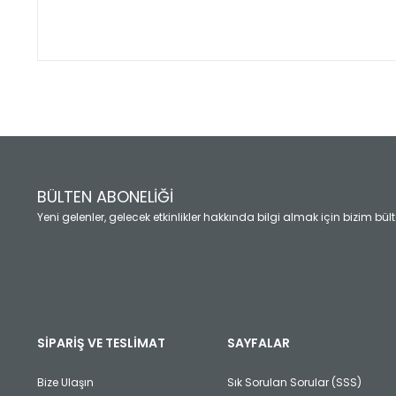
Bu ürünün fiyat bilgisi, resim, ürün açıklamalarında ve diğ
Görüş ve önerileriniz için teşekkür ederiz.
Ürün resmi kalitesiz, bozuk veya görüntülenemiyor.
Ürün açıklamasında eksik bilgiler bulunuyor.
Ürün bilgilerinde hatalar bulunuyor.
Ürün fiyatı diğer sitelerden daha pahalı.
BÜLTEN ABONELİĞİ
Bu ürüne benzer farklı alternatifler olmalı.
Yeni gelenler, gelecek etkinlikler hakkında bilgi almak için bizim bü
SİPARİŞ VE TESLİMAT
SAYFALAR
Bize Ulaşın
Sık Sorulan Sorular (SSS)