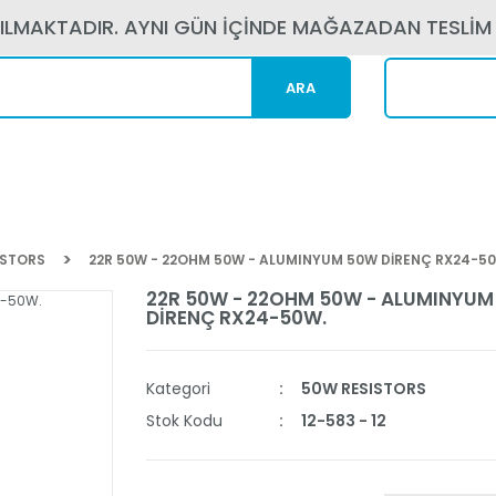
PILMAKTADIR. AYNI GÜN İÇİNDE MAĞAZADAN TESLİM
ARA
Kargom N
ISTORS
22R 50W - 22OHM 50W - ALUMINYUM 50W DİRENÇ RX24-5
22R 50W - 22OHM 50W - ALUMINYUM
DİRENÇ RX24-50W.
Kategori
50W RESISTORS
Stok Kodu
12-583 - 12