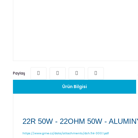
Paylaş
Ürün Bilgisi
22R 50W - 22OHM 50W - ALUMI
https://www.gme.cz/data/attachments/dsh.114-300.1.pdf