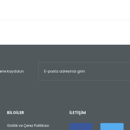
er konularda yetersiz gördüğünüz noktaları öneri formunu kullanarak tara
Bu ürüne ilk yorumu siz yapın!
Yorum Yaz
ltene kaydolun.
Gönder
BİLGİLER
İLETİŞİM
Gizlilik ve Çerez Politikası