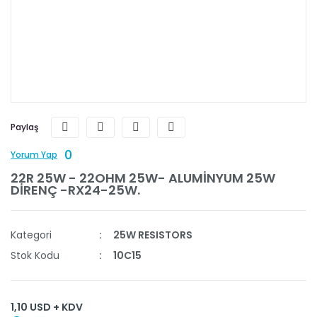
Paylaş
0
Yorum Yap
22R 25W - 22OHM 25W- ALUMİNYUM 25W
DİRENÇ -RX24-25W.
Kategori
25W RESISTORS
Stok Kodu
10C15
1,10 USD + KDV