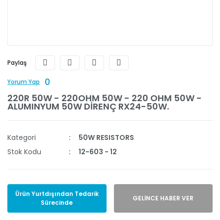
Paylaş
0
Yorum Yap
220R 50W - 220OHM 50W - 220 OHM 50W -
ALUMINYUM 50W DİRENÇ RX24-50W.
Kategori
50W RESISTORS
Stok Kodu
12-603 - 12
Ürün Yurtdışından Tedarik
GELİNCE HABER VER
Sürecinde