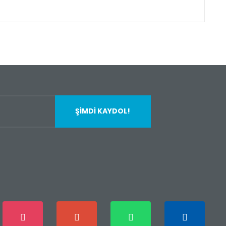
fımıza iletebilirsiniz.
ŞİMDİ KAYDOL!