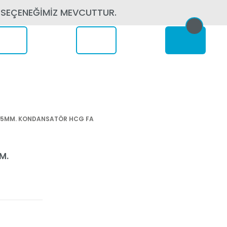
 SEÇENEĞİMİZ MEVCUTTUR.
erede
105MM. KONDANSATÖR HCG FA
M.