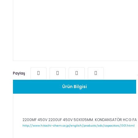
Paylaş
Ürün Bilgisi
2200MF 450V 2200UF 450V 50X105MM. KONDANSATÖR HCG FA
http://www.hitachi-chem.co.jp/english/products/sds/capacitors/001.html