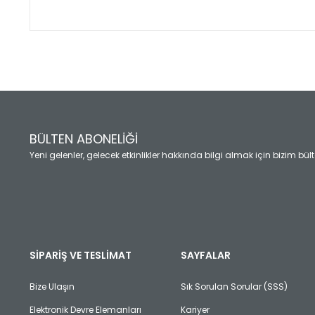
Bu ürünün fiyat bilgisi, resim, ürün açıklamalarında ve diğ
Görüş ve önerileriniz için teşekkür ederiz.
Ürün resmi kalitesiz, bozuk veya görüntülenemiyor.
Ürün açıklamasında eksik bilgiler bulunuyor.
Ürün bilgilerinde hatalar bulunuyor.
Ürün fiyatı diğer sitelerden daha pahalı.
BÜLTEN ABONELİĞİ
Bu ürüne benzer farklı alternatifler olmalı.
Yeni gelenler, gelecek etkinlikler hakkında bilgi almak için bizim bü
SİPARİŞ VE TESLİMAT
SAYFALAR
Bize Ulaşın
Sık Sorulan Sorular (SSS)
Elektronik Devre Elemanları
Kariyer