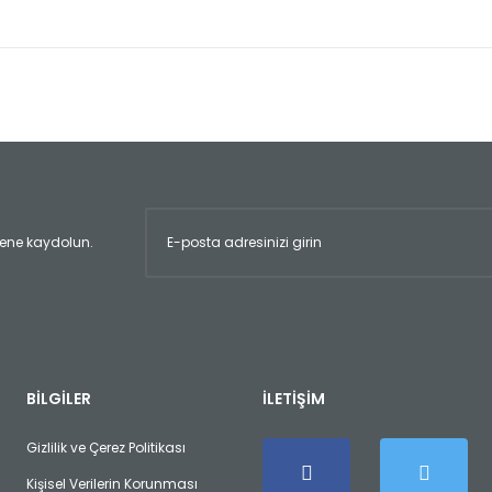
er konularda yetersiz gördüğünüz noktaları öneri formunu kullanarak tara
Bu ürüne ilk yorumu siz yapın!
Yorum Yaz
ltene kaydolun.
Gönder
BİLGİLER
İLETİŞİM
Gizlilik ve Çerez Politikası
Kişisel Verilerin Korunması