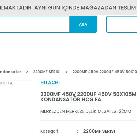
PILMAKTADIR. AYNI GÜN İÇİNDE MAĞAZADAN TESLİM
ARA
Kargom N
Kondansatör
2200MF SERISI
2200MF 450V 2200UF 450V 50X
HITACHI
2200MF 450V 2200UF 450V 50X105M
KONDANSATÖR HCG FA
MERKEZDEN MERKEZE DELİK MESAFESİ 22MM
Kategori
2200MF SERISI