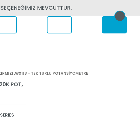
 SEÇENEĞİMİZ MEVCUTTUR.
erede
KIRMIZI ,WX118 - TEK TURLU POTANSİYOMETRE
20K POT,
SERIES