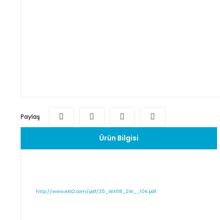
Paylaş
Ürün Bilgisi
http://www.ekt2.com/pdf/35_WX118_2W__10K.pdf