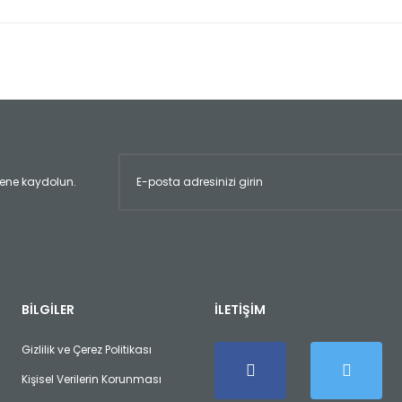
er konularda yetersiz gördüğünüz noktaları öneri formunu kullanarak tara
Bu ürüne ilk yorumu siz yapın!
Yorum Yaz
ltene kaydolun.
Gönder
BİLGİLER
İLETİŞİM
Gizlilik ve Çerez Politikası
Kişisel Verilerin Korunması