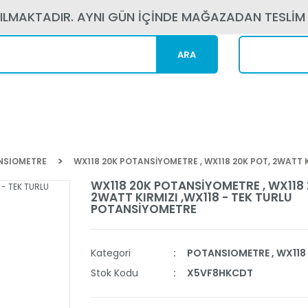
PILMAKTADIR. AYNI GÜN İÇİNDE MAĞAZADAN TESLİM
ARA
Kargom N
NSIOMETRE
WX118 20K POTANSİYOMETRE , WX118 20K POT, 2WATT 
WX118 20K POTANSİYOMETRE , WX118 
2WATT KIRMIZI ,WX118 - TEK TURLU
POTANSİYOMETRE
Kategori
POTANSIOMETRE
,
WX118 
Stok Kodu
X5VF8HKCDT