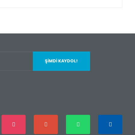
fımıza iletebilirsiniz.
ŞİMDİ KAYDOL!