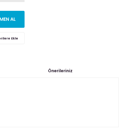
MEN AL
Önerileriniz
fımıza iletebilirsiniz.