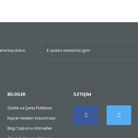
Bu ürüne ilk yorumu siz yapın!
Yorum Yaz
ltene kaydolun.
Gönder
BİLGİLER
İLETİŞİM
Gizlilik ve Çerez Politikası
Kişisel Verilerin Korunması
Bilgi Toplumu Hizmetleri