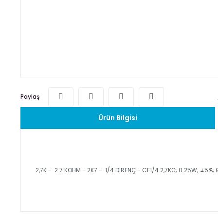
Paylaş
Ürün Bilgisi
2,7K - 2.7 KOHM - 2K7 - 1/4 DİRENÇ - CF1/4 2,7KΩ; 0.25W; ±5%;
Bu ürünün fiyat bilgisi, resim, ürün açıklamalarında ve diğ
Görüş ve önerileriniz için teşekkür ederiz.