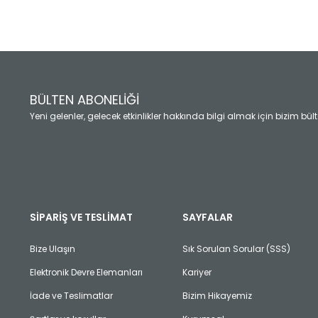
Ürün resmi kalitesiz, bozuk veya görüntülenemiyor.
Ürün açıklamasında eksik bilgiler bulunuyor.
Ürün bilgilerinde hatalar bulunuyor.
Ürün fiyatı diğer sitelerden daha pahalı.
BÜLTEN ABONELİĞİ
Bu ürüne benzer farklı alternatifler olmalı.
Yeni gelenler, gelecek etkinlikler hakkında bilgi almak için bizim bü
SİPARİŞ VE TESLİMAT
SAYFALAR
Bize Ulaşın
Sık Sorulan Sorular (SSS)
Elektronik Devre Elemanları
Kariyer
İade ve Teslimatlar
Bizim Hikayemiz