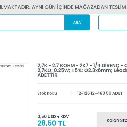
PILMAKTADIR. AYNI GÜN İÇİNDE MAĞAZADAN TESLİM
ARA
Kargom N
2,7K - 2.7 KOHM - 2K7 - 1/4 DİRENÇ - 
2,7KΩ; 0.25W; ±5%; Ø2.3x6mm; Leads
ADETTİR
Stok Kodu
12-126 12-460 50 ADET
0,50 USD + KDV
Kalan Sto
28,50 TL