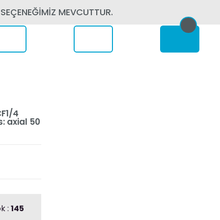
 SEÇENEĞİMİZ MEVCUTTUR.
erede
CF1/4
: axial 50
k :
145