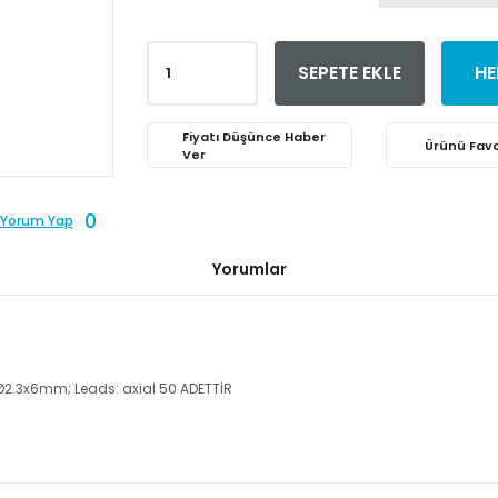
SEPETE EKLE
HE
Fiyatı Düşünce Haber
Ver
0
Yorum Yap
Yorumlar
 Ø2.3x6mm; Leads: axial 50 ADETTİR
er konularda yetersiz gördüğünüz noktaları öneri formunu kullanarak tara