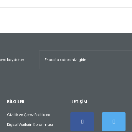
er konularda yetersiz gördüğünüz noktaları öneri formunu kullanarak tara
Bu ürüne ilk yorumu siz yapın!
Yorum Yaz
ltene kaydolun.
Gönder
BİLGİLER
İLETİŞİM
Gizlilik ve Çerez Politikası
Kişisel Verilerin Korunması