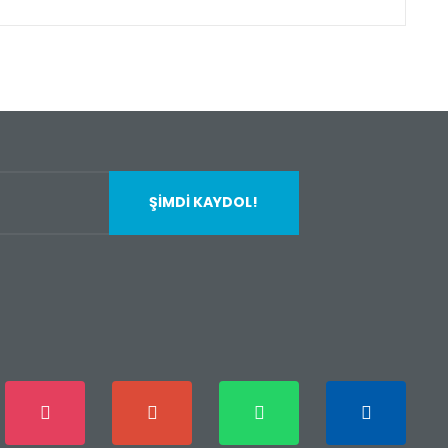
fımıza iletebilirsiniz.
ŞİMDİ KAYDOL!