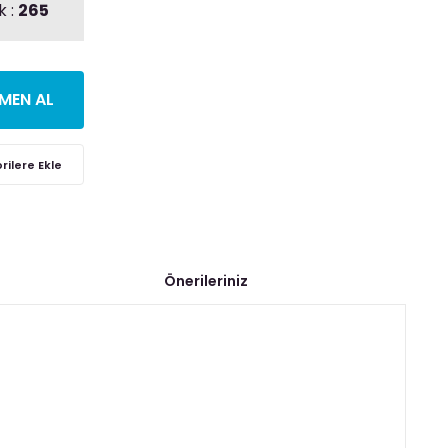
k :
265
MEN AL
Önerileriniz