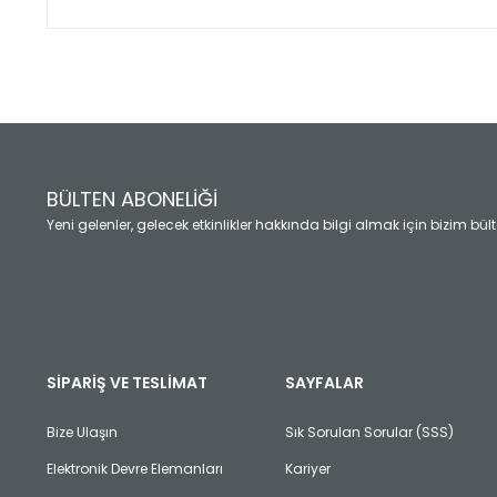
Bu ürünün fiyat bilgisi, resim, ürün açıklamalarında ve diğ
Görüş ve önerileriniz için teşekkür ederiz.
Ürün resmi kalitesiz, bozuk veya görüntülenemiyor.
Ürün açıklamasında eksik bilgiler bulunuyor.
Ürün bilgilerinde hatalar bulunuyor.
Ürün fiyatı diğer sitelerden daha pahalı.
BÜLTEN ABONELİĞİ
Bu ürüne benzer farklı alternatifler olmalı.
Yeni gelenler, gelecek etkinlikler hakkında bilgi almak için bizim bü
SİPARİŞ VE TESLİMAT
SAYFALAR
Bize Ulaşın
Sık Sorulan Sorular (SSS)
Elektronik Devre Elemanları
Kariyer