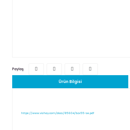
Paylaş
Ürün Bilgisi
https://www.vishay.com/docs/85604/bzx55-se.pdf