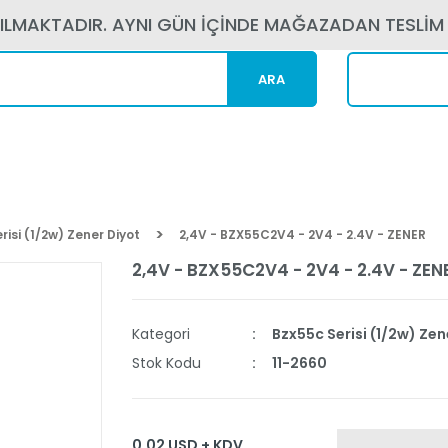
PILMAKTADIR. AYNI GÜN İÇİNDE MAĞAZADAN TESLİM
ARA
Kargom N
risi (1/2w) Zener Diyot
2,4V - BZX55C2V4 - 2V4 - 2.4V - ZENER
2,4V - BZX55C2V4 - 2V4 - 2.4V - ZEN
Kategori
Bzx55c Serisi (1/2w) Zen
Stok Kodu
11-2660
0,02 USD + KDV