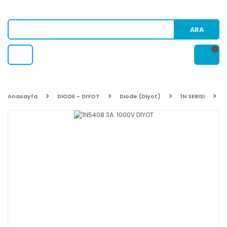
ARA
Anasayfa
DIODE - DIYOT
Diode (Diyot)
1N SERISI