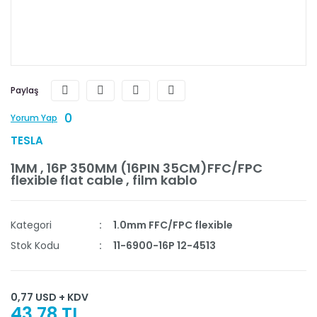
Paylaş
0
Yorum Yap
TESLA
1MM , 16P 350MM (16PIN 35CM)FFC/FPC
flexible flat cable , film kablo
Kategori
1.0mm FFC/FPC flexible
Stok Kodu
11-6900-16P 12-4513
0,77 USD + KDV
43,78 TL