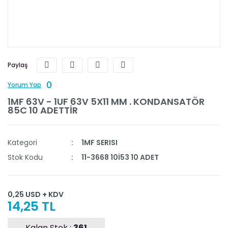
Paylaş
0
Yorum Yap
1MF 63V - 1UF 63V 5X11 MM . KONDANSATÖR
85C 10 ADETTİR
Kategori
1MF SERISI
Stok Kodu
11-3668 10İ53 10 ADET
0,25 USD + KDV
14,25 TL
Kalan Stok :
361