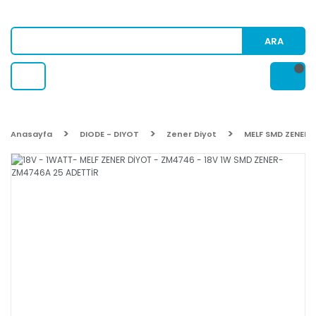
ARA
Anasayfa
DIODE - DIYOT
Zener Diyot
MELF SMD ZENER 