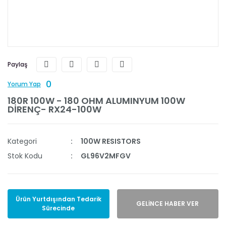
Paylaş
0
Yorum Yap
180R 100W - 180 OHM ALUMINYUM 100W
DİRENÇ- RX24-100W
Kategori
100W RESISTORS
Stok Kodu
GL96V2MFGV
Ürün Yurtdışından Tedarik
GELİNCE HABER VER
Sürecinde