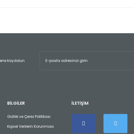
er konularda yetersiz gördüğünüz noktaları öneri formunu kullanarak tara
Bu ürüne ilk yorumu siz yapın!
Yorum Yaz
ltene kaydolun.
Gönder
BİLGİLER
İLETİŞİM
Gizlilik ve Çerez Politikası
Kişisel Verilerin Korunması