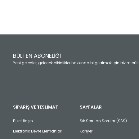
Bu ürünün fiyat bilgisi, resim, ürün açıklamalarında ve diğ
Görüş ve önerileriniz için teşekkür ederiz.
Ürün resmi kalitesiz, bozuk veya görüntülenemiyor.
Ürün açıklamasında eksik bilgiler bulunuyor.
Ürün bilgilerinde hatalar bulunuyor.
Ürün fiyatı diğer sitelerden daha pahalı.
BÜLTEN ABONELİĞİ
Bu ürüne benzer farklı alternatifler olmalı.
Yeni gelenler, gelecek etkinlikler hakkında bilgi almak için bizim bü
SİPARİŞ VE TESLİMAT
SAYFALAR
Bize Ulaşın
Sık Sorulan Sorular (SSS)
Elektronik Devre Elemanları
Kariyer