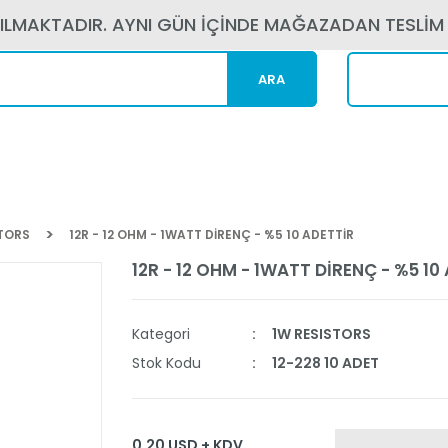
PILMAKTADIR. AYNI GÜN İÇİNDE MAĞAZADAN TESLİM
ARA
Kargom N
STORS
12R - 12 OHM - 1WATT DİRENÇ - %5 10 ADETTİR
12R - 12 OHM - 1WATT DİRENÇ - %5 10
Kategori
1W RESISTORS
Stok Kodu
12-228 10 ADET
0,20 USD + KDV