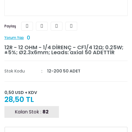
Paylaş
0
Yorum Yap
12R - 12 OHM - 1/4 DİRENÇ - CF1/4 12Ω; 0.25W;
±5%; Ø2.3x6mm; Leads: axial 50 ADETTİR
Stok Kodu
12-200 50 ADET
0,50 USD + KDV
28,50 TL
Kalan Stok :
82