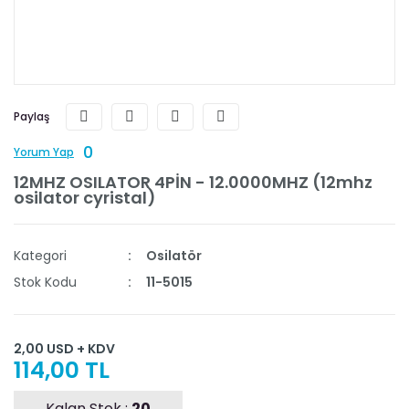
Paylaş
0
Yorum Yap
12MHZ OSILATOR 4PİN - 12.0000MHZ (12mhz
osilator cyristal)
Kategori
Osilatör
Stok Kodu
11-5015
2,00 USD + KDV
114,00 TL
Kalan Stok :
20