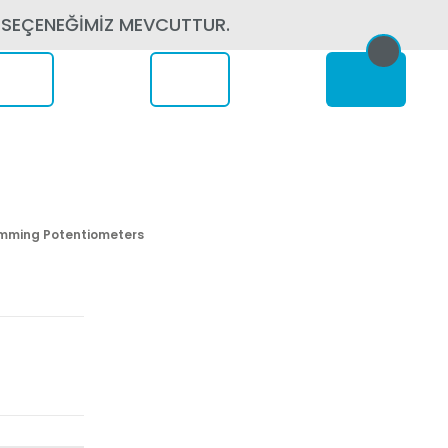
 SEÇENEĞİMİZ MEVCUTTUR.
erede
imming Potentiometers