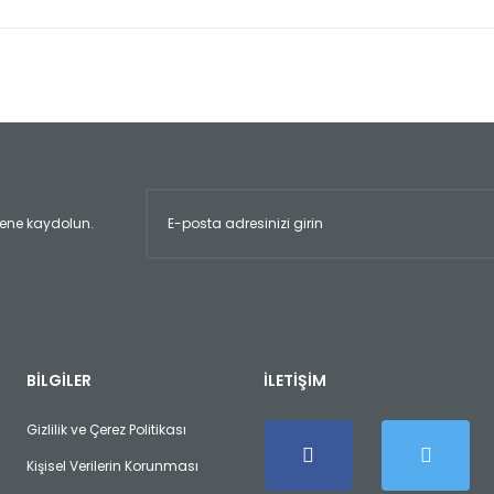
er konularda yetersiz gördüğünüz noktaları öneri formunu kullanarak tara
Bu ürüne ilk yorumu siz yapın!
Yorum Yaz
ltene kaydolun.
Gönder
BİLGİLER
İLETİŞİM
Gizlilik ve Çerez Politikası
Kişisel Verilerin Korunması