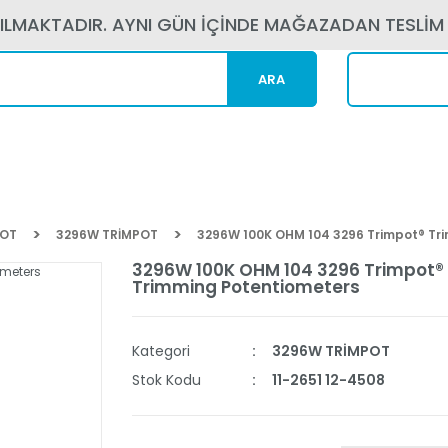
PILMAKTADIR. AYNI GÜN İÇİNDE MAĞAZADAN TESLİM
ARA
Kargom N
POT
3296W TRİMPOT
3296W 100K OHM 104 3296 Trimpot® Tr
3296W 100K OHM 104 3296 Trimpot®
Trimming Potentiometers
Kategori
3296W TRİMPOT
Stok Kodu
11-2651 12-4508