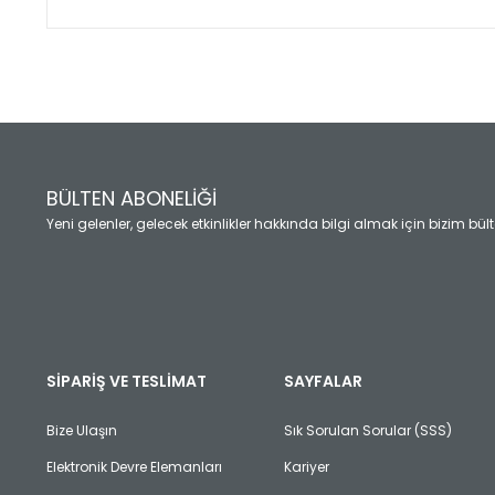
Bu ürünün fiyat bilgisi, resim, ürün açıklamalarında ve diğ
Görüş ve önerileriniz için teşekkür ederiz.
Ürün resmi kalitesiz, bozuk veya görüntülenemiyor.
Ürün açıklamasında eksik bilgiler bulunuyor.
Ürün bilgilerinde hatalar bulunuyor.
Ürün fiyatı diğer sitelerden daha pahalı.
BÜLTEN ABONELİĞİ
Bu ürüne benzer farklı alternatifler olmalı.
Yeni gelenler, gelecek etkinlikler hakkında bilgi almak için bizim bü
SİPARİŞ VE TESLİMAT
SAYFALAR
Bize Ulaşın
Sık Sorulan Sorular (SSS)
Elektronik Devre Elemanları
Kariyer