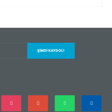
fımıza iletebilirsiniz.
ŞİMDİ KAYDOL!