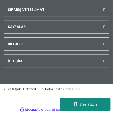
SİPARİŞ VE TESLİMAT
SAYFALAR
BİLGİLER
İLETİŞİM
2022 © Çakır Elektronik - Her Hakkı Saklıdır.
SEO Ajansı
Bize Yazın
ile
ideasoft
e-