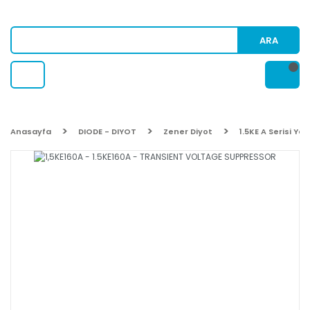
ARA
Anasayfa
DIODE - DIYOT
Zener Diyot
1.5KE A Serisi Yö