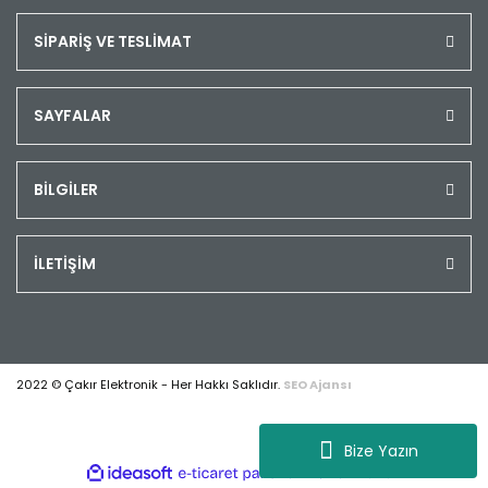
SİPARİŞ VE TESLİMAT
SAYFALAR
BİLGİLER
İLETİŞİM
2022 © Çakır Elektronik - Her Hakkı Saklıdır.
SEO Ajansı
Bize Yazın
ile
ideasoft
e-