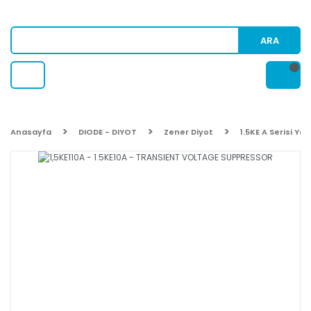
ARA
Anasayfa
DIODE - DIYOT
Zener Diyot
1.5KE A Serisi Yö