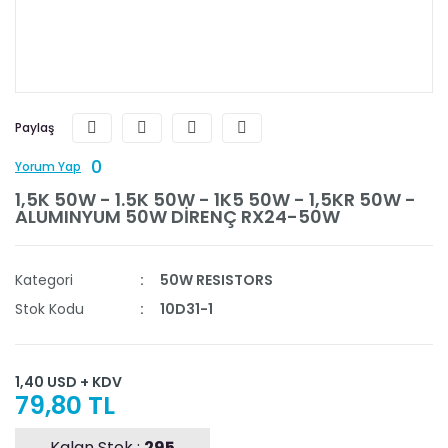
Paylaş
0
Yorum Yap
1,5K 50W - 1.5K 50W - 1K5 50W - 1,5KR 50W -
ALUMINYUM 50W DİRENÇ RX24-50W
Kategori
50W RESISTORS
Stok Kodu
10D31-1
1,40 USD + KDV
79,80 TL
Kalan Stok :
295