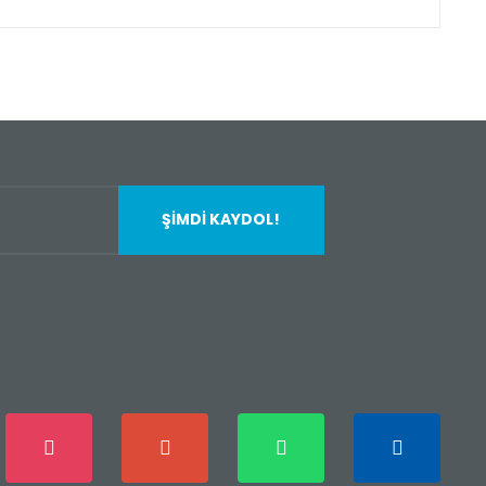
fımıza iletebilirsiniz.
ŞİMDİ KAYDOL!