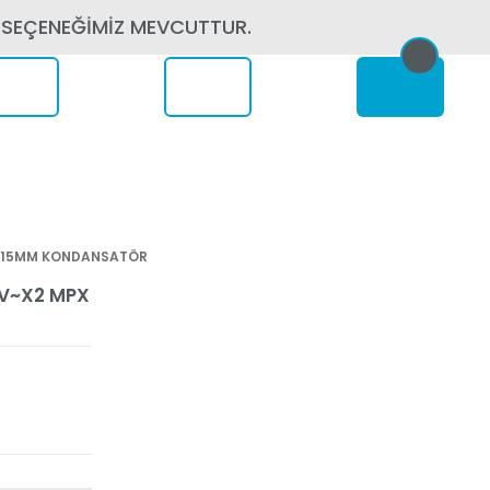
 SEÇENEĞİMİZ MEVCUTTUR.
erede
8MM 15MM KONDANSATÖR
75V~X2 MPX