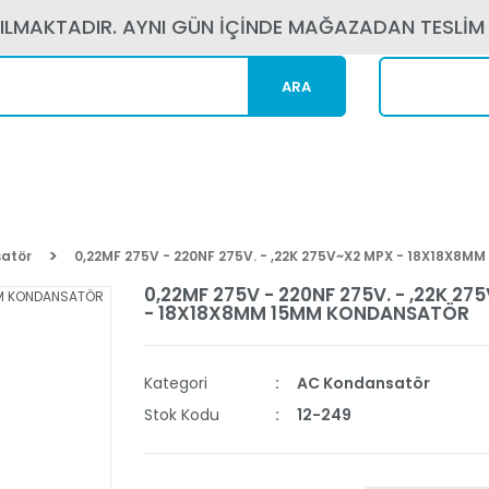
PILMAKTADIR. AYNI GÜN İÇİNDE MAĞAZADAN TESLİM
ARA
Kargom N
atör
0,22MF 275V - 220NF 275V. - ,22K 275V~X2 MPX - 18X18X
0,22MF 275V - 220NF 275V. - ,22K 2
- 18X18X8MM 15MM KONDANSATÖR
Kategori
AC Kondansatör
Stok Kodu
12-249