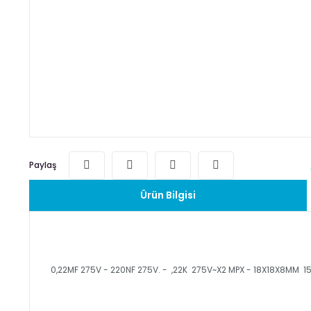
Paylaş
Ürün Bilgisi
0,22MF 275V - 220NF 275V. - ,22K 275V~X2 MPX - 18X18X8M