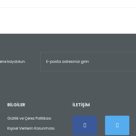
er konularda yetersiz gördüğünüz noktaları öneri formunu kullanarak tara
Bu ürüne ilk yorumu siz yapın!
Yorum Yaz
ltene kaydolun.
Gönder
BİLGİLER
İLETİŞİM
Gizlilik ve Çerez Politikası
Kişisel Verilerin Korunması