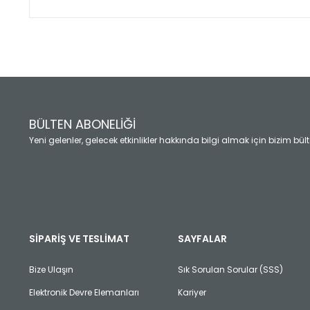
Bu ürünün fiyat bilgisi, resim, ürün açıklamalarında ve diğ
Görüş ve önerileriniz için teşekkür ederiz.
Ürün resmi kalitesiz, bozuk veya görüntülenemiyor.
Ürün açıklamasında eksik bilgiler bulunuyor.
Ürün bilgilerinde hatalar bulunuyor.
Ürün fiyatı diğer sitelerden daha pahalı.
BÜLTEN ABONELİĞİ
Bu ürüne benzer farklı alternatifler olmalı.
Yeni gelenler, gelecek etkinlikler hakkında bilgi almak için bizim bü
SİPARİŞ VE TESLİMAT
SAYFALAR
Bize Ulaşın
Sık Sorulan Sorular (SSS)
Elektronik Devre Elemanları
Kariyer