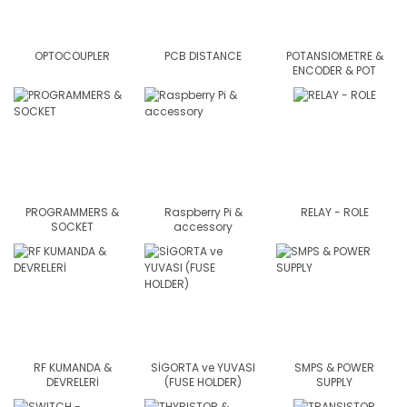
OPTOCOUPLER
PCB DISTANCE
POTANSIOMETRE &
ENCODER & POT
PROGRAMMERS &
Raspberry Pi &
RELAY - ROLE
SOCKET
accessory
RF KUMANDA &
SİGORTA ve YUVASI
SMPS & POWER
DEVRELERİ
(FUSE HOLDER)
SUPPLY