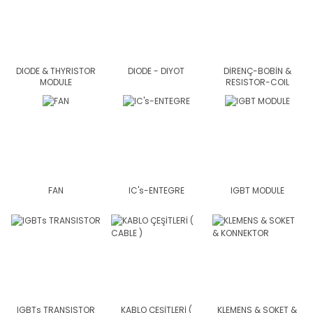
DIODE & THYRISTOR
DIODE - DIYOT
DİRENÇ-BOBİN &
MODULE
RESISTOR-COIL
FAN
IC's-ENTEGRE
IGBT MODULE
IGBTs TRANSISTOR
KABLO ÇEŞİTLERİ (
KLEMENS & SOKET &